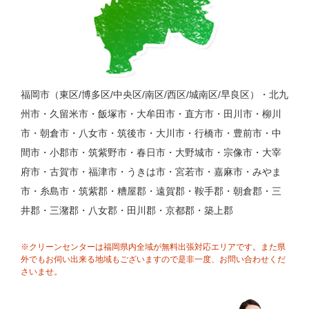
福岡市（東区/博多区/中央区/南区/西区/城南区/早良区）・北九
州市・久留米市・飯塚市・大牟田市・直方市・田川市・柳川
市・朝倉市・八女市・筑後市・大川市・行橋市・豊前市・中
間市・小郡市・筑紫野市・春日市・大野城市・宗像市・大宰
府市・古賀市・福津市・うきは市・宮若市・嘉麻市・みやま
市・糸島市・筑紫郡・糟屋郡・遠賀郡・鞍手郡・朝倉郡・三
井郡・三潴郡・八女郡・田川郡・京都郡・築上郡
※クリーンセンターは福岡県内全域が無料出張対応エリアです。また県
外でもお伺い出来る地域もございますので是非一度、お問い合わせくだ
さいませ。