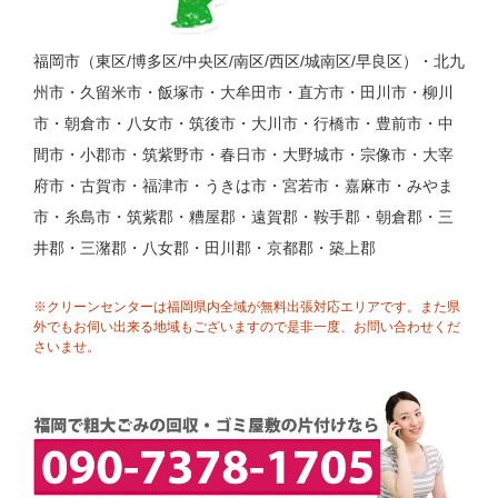
福岡市（東区/博多区/中央区/南区/西区/城南区/早良区）・北九
州市・久留米市・飯塚市・大牟田市・直方市・田川市・柳川
市・朝倉市・八女市・筑後市・大川市・行橋市・豊前市・中
間市・小郡市・筑紫野市・春日市・大野城市・宗像市・大宰
府市・古賀市・福津市・うきは市・宮若市・嘉麻市・みやま
市・糸島市・筑紫郡・糟屋郡・遠賀郡・鞍手郡・朝倉郡・三
井郡・三潴郡・八女郡・田川郡・京都郡・築上郡
※クリーンセンターは福岡県内全域が無料出張対応エリアです。また県
外でもお伺い出来る地域もございますので是非一度、お問い合わせくだ
さいませ。