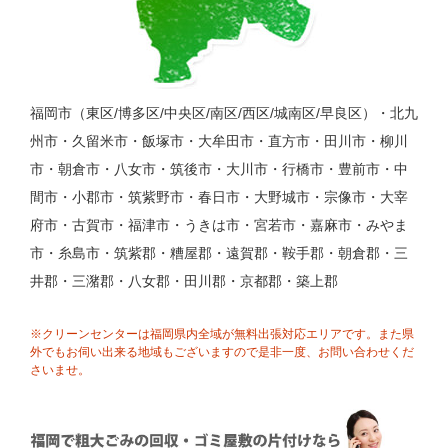
福岡市（東区/博多区/中央区/南区/西区/城南区/早良区）・北九
州市・久留米市・飯塚市・大牟田市・直方市・田川市・柳川
市・朝倉市・八女市・筑後市・大川市・行橋市・豊前市・中
間市・小郡市・筑紫野市・春日市・大野城市・宗像市・大宰
府市・古賀市・福津市・うきは市・宮若市・嘉麻市・みやま
市・糸島市・筑紫郡・糟屋郡・遠賀郡・鞍手郡・朝倉郡・三
井郡・三潴郡・八女郡・田川郡・京都郡・築上郡
※クリーンセンターは福岡県内全域が無料出張対応エリアです。また県
外でもお伺い出来る地域もございますので是非一度、お問い合わせくだ
さいませ。