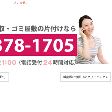
さいませ。
き取り
城南区に水回りのクリーニング »