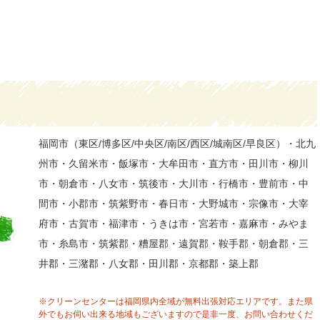
福岡市（東区/博多区/中央区/南区/西区/城南区/早良区）・北九
州市・久留米市・飯塚市・大牟田市・直方市・田川市・柳川
市・朝倉市・八女市・筑後市・大川市・行橋市・豊前市・中
間市・小郡市・筑紫野市・春日市・大野城市・宗像市・大宰
府市・古賀市・福津市・うきは市・宮若市・嘉麻市・みやま
市・糸島市・筑紫郡・糟屋郡・遠賀郡・鞍手郡・朝倉郡・三
井郡・三潴郡・八女郡・田川郡・京都郡・築上郡
※クリーンセンターは福岡県内全域が無料出張対応エリアです。また県
外でもお伺い出来る地域もございますので是非一度、お問い合わせくだ