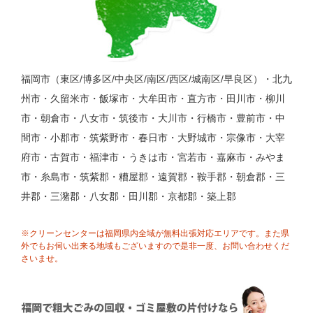
福岡市（東区/博多区/中央区/南区/西区/城南区/早良区）・北九
州市・久留米市・飯塚市・大牟田市・直方市・田川市・柳川
市・朝倉市・八女市・筑後市・大川市・行橋市・豊前市・中
間市・小郡市・筑紫野市・春日市・大野城市・宗像市・大宰
府市・古賀市・福津市・うきは市・宮若市・嘉麻市・みやま
市・糸島市・筑紫郡・糟屋郡・遠賀郡・鞍手郡・朝倉郡・三
井郡・三潴郡・八女郡・田川郡・京都郡・築上郡
※クリーンセンターは福岡県内全域が無料出張対応エリアです。また県
外でもお伺い出来る地域もございますので是非一度、お問い合わせくだ
さいませ。