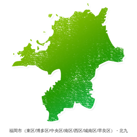
福岡市（東区/博多区/中央区/南区/西区/城南区/早良区）・北九