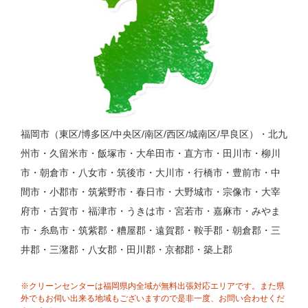
福岡市（東区/博多区/中央区/南区/西区/城南区/早良区）・北九
州市・久留米市・飯塚市・大牟田市・直方市・田川市・柳川
市・朝倉市・八女市・筑後市・大川市・行橋市・豊前市・中
間市・小郡市・筑紫野市・春日市・大野城市・宗像市・大宰
府市・古賀市・福津市・うきは市・宮若市・嘉麻市・みやま
市・糸島市・筑紫郡・糟屋郡・遠賀郡・鞍手郡・朝倉郡・三
井郡・三潴郡・八女郡・田川郡・京都郡・築上郡
※クリーンセンターは福岡県内全域が無料出張対応エリアです。また県
外でもお伺い出来る地域もございますので是非一度、お問い合わせくだ