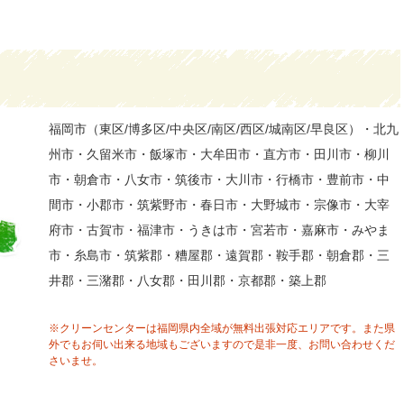
福岡市（東区/博多区/中央区/南区/西区/城南区/早良区）・北九
州市・久留米市・飯塚市・大牟田市・直方市・田川市・柳川
市・朝倉市・八女市・筑後市・大川市・行橋市・豊前市・中
間市・小郡市・筑紫野市・春日市・大野城市・宗像市・大宰
府市・古賀市・福津市・うきは市・宮若市・嘉麻市・みやま
市・糸島市・筑紫郡・糟屋郡・遠賀郡・鞍手郡・朝倉郡・三
井郡・三潴郡・八女郡・田川郡・京都郡・築上郡
※クリーンセンターは福岡県内全域が無料出張対応エリアです。また県
外でもお伺い出来る地域もございますので是非一度、お問い合わせくだ
さいませ。