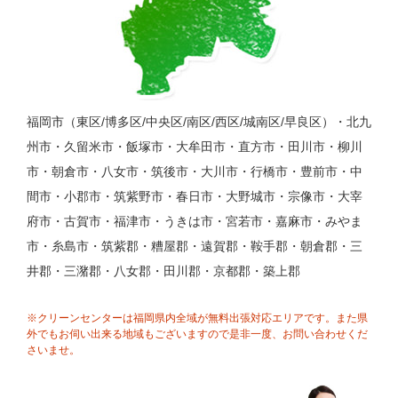
福岡市（東区/博多区/中央区/南区/西区/城南区/早良区）・北九
州市・久留米市・飯塚市・大牟田市・直方市・田川市・柳川
市・朝倉市・八女市・筑後市・大川市・行橋市・豊前市・中
間市・小郡市・筑紫野市・春日市・大野城市・宗像市・大宰
府市・古賀市・福津市・うきは市・宮若市・嘉麻市・みやま
市・糸島市・筑紫郡・糟屋郡・遠賀郡・鞍手郡・朝倉郡・三
井郡・三潴郡・八女郡・田川郡・京都郡・築上郡
※クリーンセンターは福岡県内全域が無料出張対応エリアです。また県
外でもお伺い出来る地域もございますので是非一度、お問い合わせくだ
さいませ。