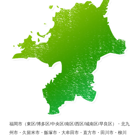
福岡市（東区/博多区/中央区/南区/西区/城南区/早良区）・北九
州市・久留米市・飯塚市・大牟田市・直方市・田川市・柳川