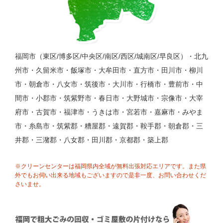
福岡市（東区/博多区/中央区/南区/西区/城南区/早良区）・北九
州市・久留米市・飯塚市・大牟田市・直方市・田川市・柳川
市・朝倉市・八女市・筑後市・大川市・行橋市・豊前市・中
間市・小郡市・筑紫野市・春日市・大野城市・宗像市・大宰
府市・古賀市・福津市・うきは市・宮若市・嘉麻市・みやま
市・糸島市・筑紫郡・糟屋郡・遠賀郡・鞍手郡・朝倉郡・三
井郡・三潴郡・八女郡・田川郡・京都郡・築上郡
※クリーンセンターは福岡県内全域が無料出張対応エリアです。また県
外でもお伺い出来る地域もございますので是非一度、お問い合わせくだ
さいませ。