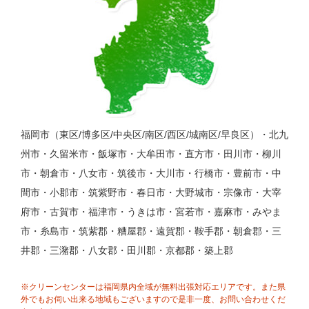
福岡市（東区/博多区/中央区/南区/西区/城南区/早良区）・北九
州市・久留米市・飯塚市・大牟田市・直方市・田川市・柳川
市・朝倉市・八女市・筑後市・大川市・行橋市・豊前市・中
間市・小郡市・筑紫野市・春日市・大野城市・宗像市・大宰
府市・古賀市・福津市・うきは市・宮若市・嘉麻市・みやま
市・糸島市・筑紫郡・糟屋郡・遠賀郡・鞍手郡・朝倉郡・三
井郡・三潴郡・八女郡・田川郡・京都郡・築上郡
※クリーンセンターは福岡県内全域が無料出張対応エリアです。また県
外でもお伺い出来る地域もございますので是非一度、お問い合わせくだ