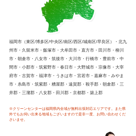
福岡市（東区/博多区/中央区/南区/西区/城南区/早良区）・北九
州市・久留米市・飯塚市・大牟田市・直方市・田川市・柳川
市・朝倉市・八女市・筑後市・大川市・行橋市・豊前市・中
間市・小郡市・筑紫野市・春日市・大野城市・宗像市・大宰
府市・古賀市・福津市・うきは市・宮若市・嘉麻市・みやま
市・糸島市・筑紫郡・糟屋郡・遠賀郡・鞍手郡・朝倉郡・三
井郡・三潴郡・八女郡・田川郡・京都郡・築上郡
※クリーンセンターは福岡県内全域が無料出張対応エリアです。また県
外でもお伺い出来る地域もございますので是非一度、お問い合わせくだ
さいませ。