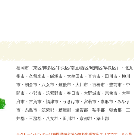
福岡市（東区/博多区/中央区/南区/西区/城南区/早良区）・北九
州市・久留米市・飯塚市・大牟田市・直方市・田川市・柳川
市・朝倉市・八女市・筑後市・大川市・行橋市・豊前市・中
間市・小郡市・筑紫野市・春日市・大野城市・宗像市・大宰
府市・古賀市・福津市・うきは市・宮若市・嘉麻市・みやま
市・糸島市・筑紫郡・糟屋郡・遠賀郡・鞍手郡・朝倉郡・三
井郡・三潴郡・八女郡・田川郡・京都郡・築上郡
※クリーンセンターは福岡県内全域が無料出張対応エリアです。また県