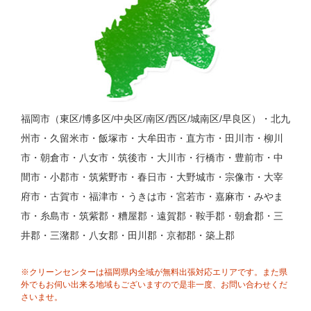
福岡市（東区/博多区/中央区/南区/西区/城南区/早良区）・北九
州市・久留米市・飯塚市・大牟田市・直方市・田川市・柳川
市・朝倉市・八女市・筑後市・大川市・行橋市・豊前市・中
間市・小郡市・筑紫野市・春日市・大野城市・宗像市・大宰
府市・古賀市・福津市・うきは市・宮若市・嘉麻市・みやま
市・糸島市・筑紫郡・糟屋郡・遠賀郡・鞍手郡・朝倉郡・三
井郡・三潴郡・八女郡・田川郡・京都郡・築上郡
※クリーンセンターは福岡県内全域が無料出張対応エリアです。また県
外でもお伺い出来る地域もございますので是非一度、お問い合わせくだ
さいませ。