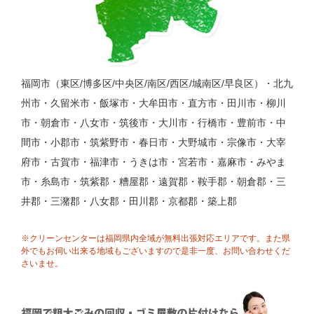
福岡市（東区/博多区/中央区/南区/西区/城南区/早良区）・北九
州市・久留米市・飯塚市・大牟田市・直方市・田川市・柳川
市・朝倉市・八女市・筑後市・大川市・行橋市・豊前市・中
間市・小郡市・筑紫野市・春日市・大野城市・宗像市・大宰
府市・古賀市・福津市・うきは市・宮若市・嘉麻市・みやま
市・糸島市・筑紫郡・糟屋郡・遠賀郡・鞍手郡・朝倉郡・三
井郡・三潴郡・八女郡・田川郡・京都郡・築上郡
※クリーンセンターは福岡県内全域が無料出張対応エリアです。また県
外でもお伺い出来る地域もございますので是非一度、お問い合わせくだ
さいませ。