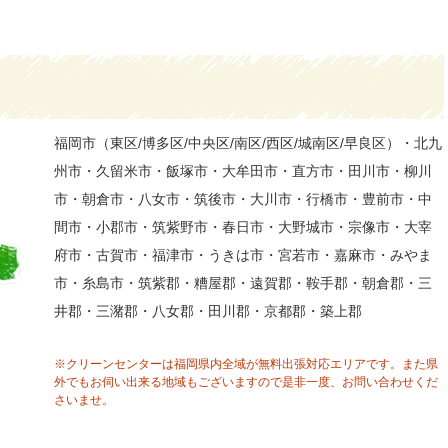
福岡市（東区/博多区/中央区/南区/西区/城南区/早良区）・北九
州市・久留米市・飯塚市・大牟田市・直方市・田川市・柳川
市・朝倉市・八女市・筑後市・大川市・行橋市・豊前市・中
間市・小郡市・筑紫野市・春日市・大野城市・宗像市・大宰
府市・古賀市・福津市・うきは市・宮若市・嘉麻市・みやま
市・糸島市・筑紫郡・糟屋郡・遠賀郡・鞍手郡・朝倉郡・三
井郡・三潴郡・八女郡・田川郡・京都郡・築上郡
※クリーンセンターは福岡県内全域が無料出張対応エリアです。また県
外でもお伺い出来る地域もございますので是非一度、お問い合わせくだ
さいませ。