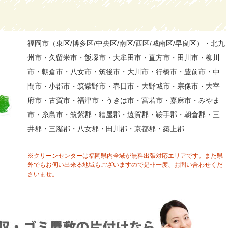
福岡市（東区/博多区/中央区/南区/西区/城南区/早良区）・北九
州市・久留米市・飯塚市・大牟田市・直方市・田川市・柳川
市・朝倉市・八女市・筑後市・大川市・行橋市・豊前市・中
間市・小郡市・筑紫野市・春日市・大野城市・宗像市・大宰
府市・古賀市・福津市・うきは市・宮若市・嘉麻市・みやま
市・糸島市・筑紫郡・糟屋郡・遠賀郡・鞍手郡・朝倉郡・三
井郡・三潴郡・八女郡・田川郡・京都郡・築上郡
※クリーンセンターは福岡県内全域が無料出張対応エリアです。また県
外でもお伺い出来る地域もございますので是非一度、お問い合わせくだ
さいませ。