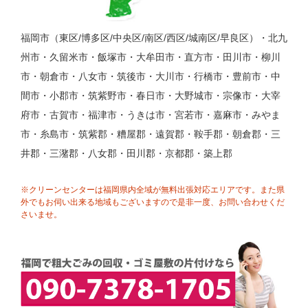
福岡市（東区/博多区/中央区/南区/西区/城南区/早良区）・北九
州市・久留米市・飯塚市・大牟田市・直方市・田川市・柳川
市・朝倉市・八女市・筑後市・大川市・行橋市・豊前市・中
間市・小郡市・筑紫野市・春日市・大野城市・宗像市・大宰
府市・古賀市・福津市・うきは市・宮若市・嘉麻市・みやま
市・糸島市・筑紫郡・糟屋郡・遠賀郡・鞍手郡・朝倉郡・三
井郡・三潴郡・八女郡・田川郡・京都郡・築上郡
※クリーンセンターは福岡県内全域が無料出張対応エリアです。また県
外でもお伺い出来る地域もございますので是非一度、お問い合わせくだ
さいませ。