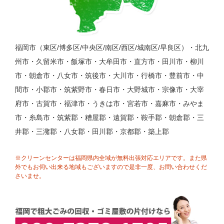
福岡市（東区/博多区/中央区/南区/西区/城南区/早良区）・北九
州市・久留米市・飯塚市・大牟田市・直方市・田川市・柳川
市・朝倉市・八女市・筑後市・大川市・行橋市・豊前市・中
間市・小郡市・筑紫野市・春日市・大野城市・宗像市・大宰
府市・古賀市・福津市・うきは市・宮若市・嘉麻市・みやま
市・糸島市・筑紫郡・糟屋郡・遠賀郡・鞍手郡・朝倉郡・三
井郡・三潴郡・八女郡・田川郡・京都郡・築上郡
※クリーンセンターは福岡県内全域が無料出張対応エリアです。また県
外でもお伺い出来る地域もございますので是非一度、お問い合わせくだ
さいませ。